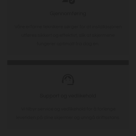
Gjennomføring
Våre erfarne teknikere sørger for at installasjonen
utføres sikkert og effektivt, slik at skjermene
fungerer optimalt fra dag én.
Support og vedlikehold
Vi tilbyr service og vedlikehold for å forlenge
levetiden på dine skjermer og unngå driftsstans.