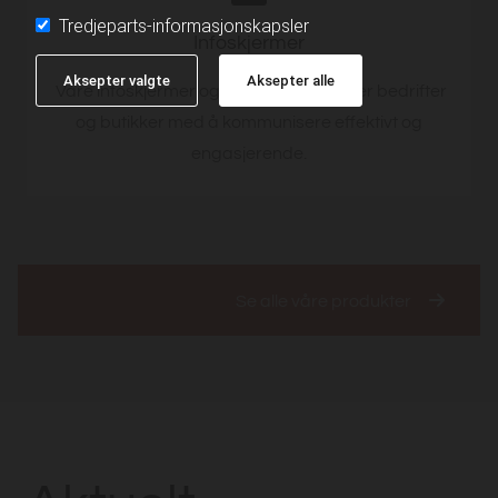
Tredjeparts-informasjonskapsler
Infoskjermer
Aksepter valgte
Aksepter alle
Våre infoskjermer og digitale skilt hjelper bedrifter
og butikker med å kommunisere effektivt og
engasjerende.
Se alle våre produkter