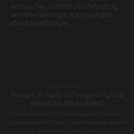
service, høy kvalitet på utstyret og
sømløse løsninger som overgikk
våre forventninger.
Richard, Eventansvarlig
KONTAKT OSS
Trenger du hjelp til å velge riktig LED
skjerm for ditt prosjekt?
Eller har du spørsmål om våre produkter og tjenester?
Ta gjerne kontakt, så hjelper vi deg med å finne de beste
løsningene for ditt prosjekt!