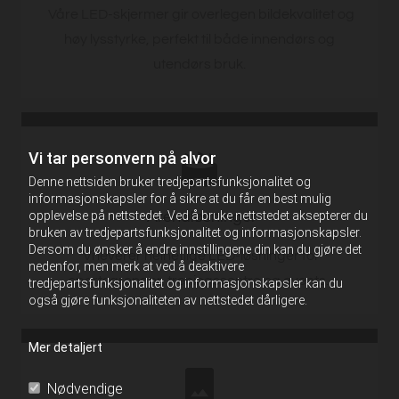
Våre LED-skjermer gir overlegen bildekvalitet og
høy lysstyrke, perfekt til både innendørs og
utendørs bruk.
Vi tar personvern på alvor
Denne nettsiden bruker tredjepartsfunksjonalitet og
informasjonskapsler for å sikre at du får en best mulig
opplevelse på nettstedet. Ved å bruke nettstedet aksepterer du
Arenaløsninger
bruken av tredjepartsfunksjonalitet og informasjonskapsler.
Dersom du ønsker å endre innstillingene din kan du gjøre det
Vi leverer helhetlige LED-løsninger for
nedenfor, men merk at ved å deaktivere
sportsarenaer, treningssentre og events.
tredjepartsfunksjonalitet og informasjonskapsler kan du
også gjøre funksjonaliteten av nettstedet dårligere.
Mer detaljert
Nødvendige