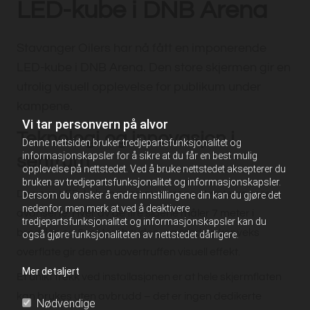
LED-kube i DNB Arena
Stavanger Oilers har nå fått en imponerende
LED-kube i DNB Arena. Den store skjermen gir en
utrolig visuell opplevelse for publikum under
kampene.
Vi tar personvern på alvor
Teknologi og innovasjon i
Denne nettsiden bruker tredjepartsfunksjonalitet og
informasjonskapsler for å sikre at du får en best mulig
sentrum
opplevelse på nettstedet. Ved å bruke nettstedet aksepterer du
bruken av tredjepartsfunksjonalitet og informasjonskapsler.
Den nye LED-kuben er en av Norges største og mest
Dersom du ønsker å endre innstillingene din kan du gjøre det
nedenfor, men merk at ved å deaktivere
avanserte. Hver av de fire sidene måler 7 meter i
tredjepartsfunksjonalitet og informasjonskapsler kan du
bredden og 6 meter i høyden, og med en konveks
også gjøre funksjonaliteten av nettstedet dårligere.
overflate gir den en uovertruffen visuell effekt.
Mer detaljert
Et unikt trekk ved installasjonen er at hele skjermflaten
kan brukes uten avbrudd – det er ingen dedikerte
Nødvendige