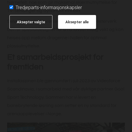
hjørnefelt, noe som gir maksimal skjermutnyttelse for
Tredjeparts-informasjonskapsler
TV-sendinger og dynamisk innhold.
Selve kube-strukturen er også et teknisk mesterverk.
Aksepter valgte
Aksepter alle
Den er spesialdesignet for å ha lavest mulig vekt og kan
heises opp mellom dragerne i hallen for optimal
plassutnyttelse.
Et samarbeidsprosjekt for
fremtiden
Installasjonen ble gjennomført i juli 2023 av Videoforce
Scandinavia, i samarbeid med vår dyktige partner Goal
Sport Technology. Sammen har vi levert en
banebrytende løsning som setter en ny standard for
arenaopplevelser i Norge.