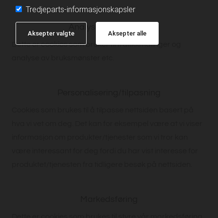
Tredjeparts-informasjonskapsler
Analyse og statistikk
Aksepter valgte
Aksepter alle
Dette er cookies som bruker til trafikkmålinger og
analyse av bruksmønster etc.
Personalisering/tilpasning
Cookies som brukes til å tilpasse nettsiden basert på
hva vi vet om deg. Det kan for eksempel være at vi viser
informasjon om produkter/tjenester som vi tror kan
være interessant for deg fordi du har vist interesse for
produktet/tjenesten fra tidligere besøk på nettsiden.
Markedsføring
Dette er cookies som brukes til styre vår markedsføring,