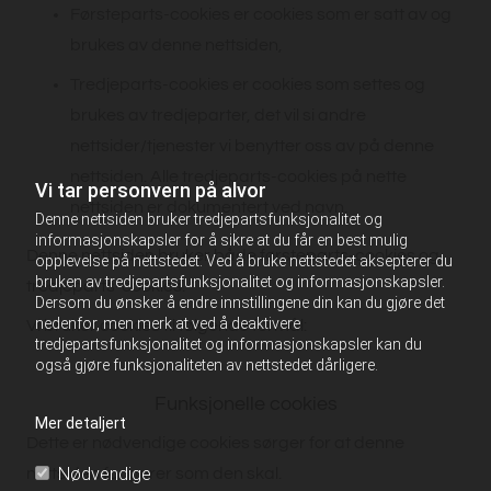
Førsteparts-cookies er cookies som er satt av og
brukes av denne nettsiden,
Tredjeparts-cookies er cookies som settes og
brukes av tredjeparter, det vil si andre
nettsider/tjenester vi benytter oss av på denne
nettsiden. Alle tredjeparts-cookies på nette
Vi tar personvern på alvor
nettsiden er dokumentert ved navn.
Denne nettsiden bruker tredjepartsfunksjonalitet og
informasjonskapsler for å sikre at du får en best mulig
Denne nettsiden bruker både førsteparts-cookies og
opplevelse på nettstedet. Ved å bruke nettstedet aksepterer du
bruken av tredjepartsfunksjonalitet og informasjonskapsler.
tredjeparts-cookies.
Dersom du ønsker å endre innstillingene din kan du gjøre det
nedenfor, men merk at ved å deaktivere
Vi bruker cookies til følgende formål:
tredjepartsfunksjonalitet og informasjonskapsler kan du
også gjøre funksjonaliteten av nettstedet dårligere.
Funksjonelle cookies
Mer detaljert
Dette er nødvendige cookies sørger for at denne
Nødvendige
nettsiden fungerer som den skal.