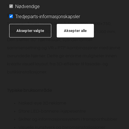
vind.
Nødvendige
Fleksibilitet i design og plassering
Tredjeparts-informasjonskapsler
Skjermen finnes i moduler på 1000×500, 1000×750,
Aksepter valgte
Aksepter alle
1000×1000, 1500×500, 1500×750 og 1500×1000 mm.
Den støtter 90° hjørneskjøt, sylinderformet
sammensetning og VR + PTF-kombinasjoner med jevne
avrundede hjørner. Dette gir enorme muligheter innen
kreativ visuell layout: fra 3D-effekter til fasade- og
butikkinstallasjoner.
Typiske bruksområde
Naked-eye 3D reklame
Store LED-bannere i kjøpesentre
Skilter og informasjonssystem i transporthubber
Visuelle kunstverk og byromsinstallasjoner