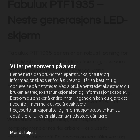
Fabulux PTF1935 –
Neste generasjons LED-
skjerm
Fabulux PTF1935-serien er en robust løsning for
utendørsbruk med IP66-klassifisering, noe som
Vi tar personvern på alvor
betyr full beskyttelse mot støv og vann.
Denne nettsiden bruker tredjepartsfunksjonalitet og
informasjonskapsler for å sikre at du får en best mulig
Energieffektiv og grønn
opplevelse på nettstedet. Ved å bruke nettstedet aksepterer du
bruken av tredjepartsfunksjonalitet og informasjonskapsler.
PTF1935 kommer med CCES energisparende teknologi,
Dersom du ønsker å endre innstillingene din kan du gjøre det
som reduserer strømforbruket med over 50 %. Lett
nedenfor, men merk at ved å deaktivere
tredjepartsfunksjonalitet og informasjonskapsler kan du
aluminiumskabinett gjør både installasjon og
også gjøre funksjonaliteten av nettstedet dårligere.
vedlikehold raskt og smidig, samtidig som
komponentene er resirkulerbare – et pluss for
Mer detaljert
bedriftens miljøprofil. En Innovasjon som tåler vær og