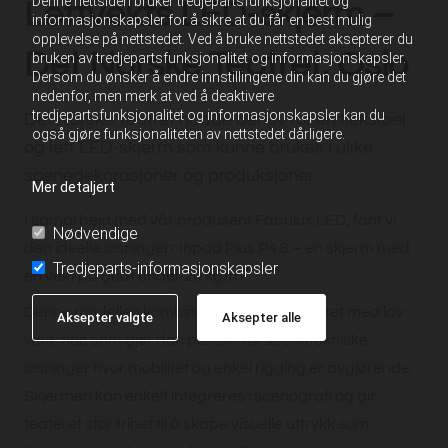
Denne nettsiden bruker tredjepartsfunksjonalitet og
Lettvekts LED-skjerm –
informasjonskapsler for å sikre at du får en best mulig
opplevelse på nettstedet. Ved å bruke nettstedet aksepterer du
Det Norske Teatret, Oslo
bruken av tredjepartsfunksjonalitet og informasjonskapsler.
Dersom du ønsker å endre innstillingene din kan du gjøre det
nedenfor, men merk at ved å deaktivere
tredjepartsfunksjonalitet og informasjonskapsler kan du
Det Norske Teatret hadde behov for en fleksibel
også gjøre funksjonaliteten av nettstedet dårligere.
og lett LED-skjerm som kunne brukes i ulike
scenedekorasjoner og produksjoner.
Mer detaljert
I samarbeid med vår produsent Fabulux LED, fant vi
Nødvendige
den ideelle løsningen: Inpad Plus P4.8 – en skjerm med
Tredjeparts-informasjonskapsler
en vekt på godt under 20 kg/m².
Denne modellen kombinerer høy bildekvalitet med lav
Aksepter valgte
Aksepter alle
vekt, noe som gjør den perfekt for scenetekniske
løsninger hvor mobilitet og enkel rigging er avgjørende.
Skjermen kan enkelt integreres i scenografi og gir
teateret stor frihet til å skape visuelle uttrykk som